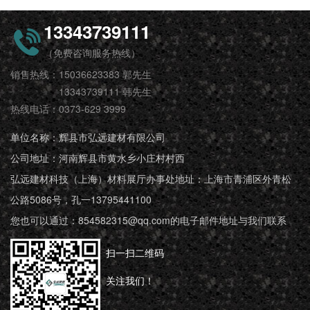
13343739111
（免费咨询服务热线）
销售热线：15036623383 郭先生
13343739111 韩先生
热线电话：0373-629 3999
单位名称：辉县市弘远建材有限公司
公司地址：河南辉县市黄水乡小庄村村西
弘远建材科技（上海）材料展厅办事处地址：上海市青浦区外青松
公路5086号，孔一13795441100
您也可以通过：854582315@qq.com的电子邮件地址与我们联系
扫一扫二维码
关注我们！