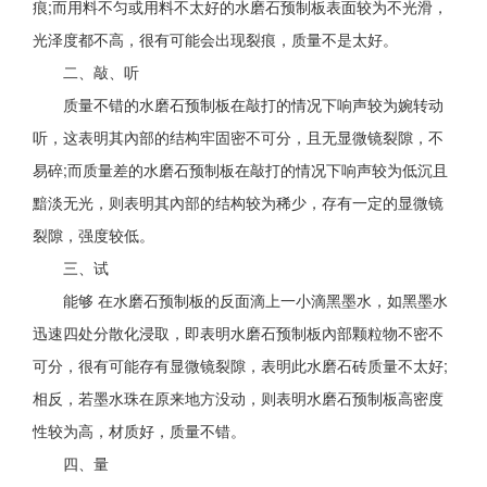
痕;而用料不匀或用料不太好的水磨石预制板表面较为不光滑，
光泽度都不高，很有可能会出现裂痕，质量不是太好。
二、敲、听
质量不错的水磨石预制板在敲打的情况下响声较为婉转动
听，这表明其內部的结构牢固密不可分，且无显微镜裂隙，不
易碎;而质量差的水磨石预制板在敲打的情况下响声较为低沉且
黯淡无光，则表明其內部的结构较为稀少，存有一定的显微镜
裂隙，强度较低。
三、试
能够 在水磨石预制板的反面滴上一小滴黑墨水，如黑墨水
迅速四处分散化浸取，即表明水磨石预制板內部颗粒物不密不
可分，很有可能存有显微镜裂隙，表明此水磨石砖质量不太好;
相反，若墨水珠在原来地方没动，则表明水磨石预制板高密度
性较为高，材质好，质量不错。
四、量