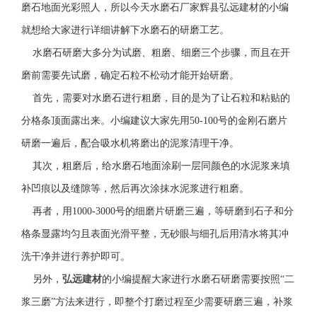
磨石地面光彩照人，所以今天水磨石厂家辉县弘远建材的小编
就想给大家进行详细讲解下水磨石的研磨工艺。
水磨石研磨大多分为试磨、粗磨、细磨三个步骤，而且在开
磨前需要先试磨，确定石粒不松动才能开始研磨。
首先，需要对水磨石进行粗磨，目的是为了让石粒和粘贴的
分格条顶面露出来。小编建议大家先用50-100号的金刚石磨片
研磨一遍后，配合吸水机将磨出的泥浆清理干净。
其次，粗磨后，给水磨石地面涂刷一层同颜色的水泥浆来填
补凹痕以及缝隙等，然后再次涂抹水泥浆进行粗磨。
再者，用1000-3000号的细磨片研磨三遍，等研磨到石子和分
格条显露均匀且表面光滑平整，无砂眼与细孔后用清水将其冲
洗干净并进行养护即可。
另外，
弘远建材
的小编提醒大家进行水磨石研磨需要按照“二
浆三磨”方法来进行，即整个打磨过程至少需要研磨三遍，补浆