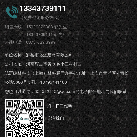
13343739111
（免费咨询服务热线）
销售热线：15036623383 郭先生
13343739111 韩先生
热线电话：0373-629 3999
单位名称：辉县市弘远建材有限公司
公司地址：河南辉县市黄水乡小庄村村西
弘远建材科技（上海）材料展厅办事处地址：上海市青浦区外青松
公路5086号，孔一13795441100
您也可以通过：854582315@qq.com的电子邮件地址与我们联系
扫一扫二维码
关注我们！