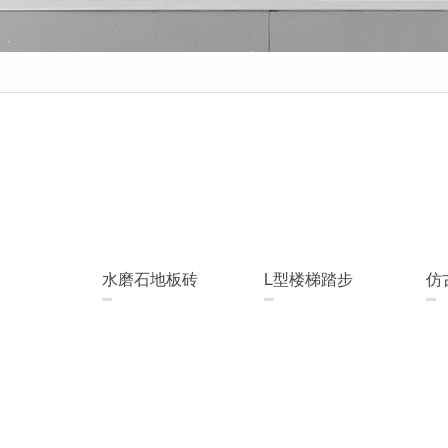
水磨石地板砖
L型楼梯踏步
仿