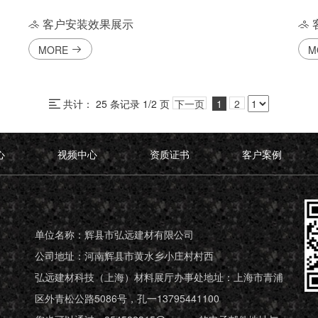
客户安装效果展示
MORE
M
共计： 25 条记录 1/2 页
下一页
1
2
心
视频中心
资质证书
客户案例
单位名称：辉县市弘远建材有限公司
公司地址：河南辉县市黄水乡小庄村村西
弘远建材科技（上海）材料展厅办事处地址：上海市青浦
区外青松公路5086号，孔一13795441100