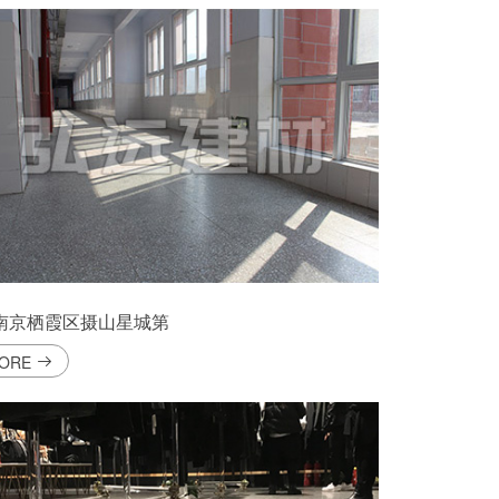
南京栖霞区摄山星城第
ORE