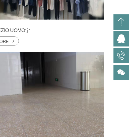
ZIO UOMO宁
ORE