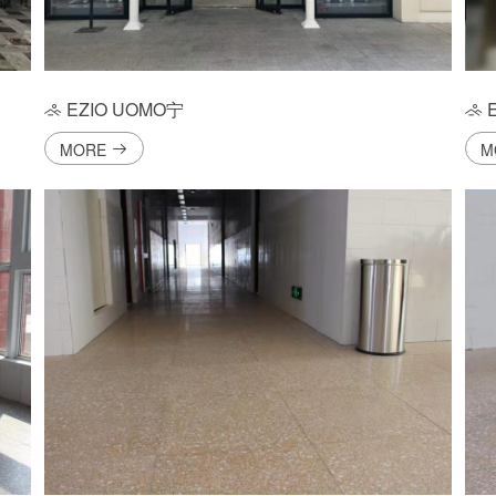
EZIO UOMO宁
E
MORE
M