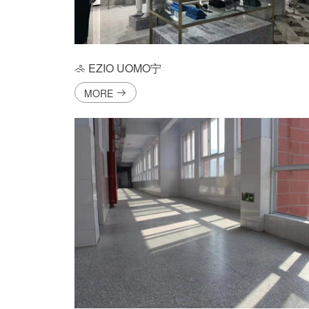
EZIO UOMO宁
MORE