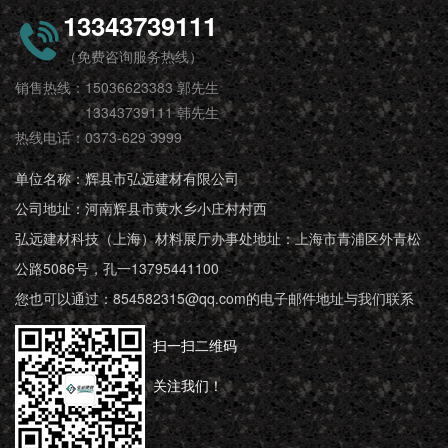
13343739111
（免费咨询服务热线）
销售热线：15036623383 郭先生
13343739111 韩先生
热线电话：0373-629 3999
单位名称：辉县市弘远建材有限公司
公司地址：河南辉县市黄水乡小庄村村西
弘远建材科技（上海）材料展厅办事处地址：上海市青浦区外青松
公路5086号，孔一13795441100
您也可以通过：854582315@qq.com的电子邮件地址与我们联系
扫一扫二维码
关注我们！